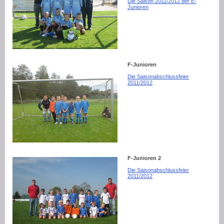
Die Saison 2011/2012 der E-
Junioren
F-Junioren
Die Saisonabschlussfeier
2011/2012
F-Junioren 2
Die Saisonabschlussfeier
2011/2012