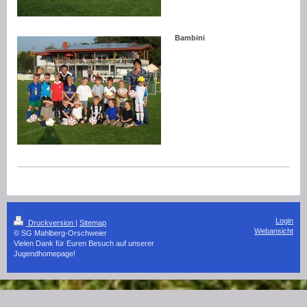
Bambini
Login
Druckversion
|
Sitemap
Webansicht
© SG Mahlberg-Orschweier
Vielen Dank für Euren Besuch auf unserer
Jugendhomepage!